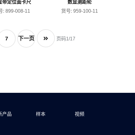
显带定位面卡尺
数显测距轮
: 899-008-11
货号: 959-100-11
7
下一页
页码1/17
新产品
样本
视频