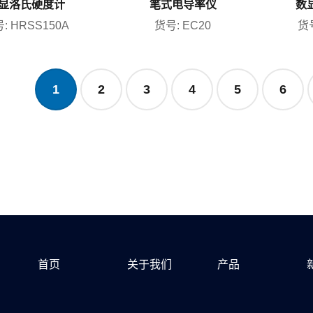
显洛氏硬度计
笔式电导率仪
数
: HRSS150A
货号: EC20
货号
1
2
3
4
5
6
首页
关于我们
产品